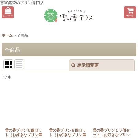
雪室銘茶のプリン専門店
メニュー
カート
ホーム
>
全商品
全商品
表示順変更
閉じる
17
件
表示数
:
並び順
:
絞り込む
雪の香プリン６個セッ
雪の香プリン８個セッ
雪の香プリン１０個セ
ト（お好きなプリン選
ト（お好きなプリン選
ット（お好きなプリン