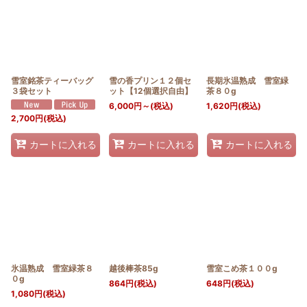
雪室銘茶ティーバッグ
雪の香プリン１２個セ
長期氷温熟成 雪室緑
３袋セット
ット【12個選択自由】
茶８０g
6,000
円
～
(税込)
1,620
円
(税込)
2,700
円
(税込)
カートに入れる
カートに入れる
カートに入れる
氷温熟成 雪室緑茶８
越後棒茶85g
雪室こめ茶１００g
０g
864
円
(税込)
648
円
(税込)
1,080
円
(税込)