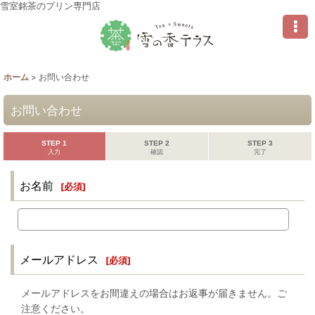
雪室銘茶のプリン専門店
ホーム
>
お問い合わせ
お問い合わせ
STEP 1
STEP 2
STEP 3
入力
確認
完了
お名前
[
必須
]
メールアドレス
[
必須
]
メールアドレスをお間違えの場合はお返事が届きません。ご
注意ください。