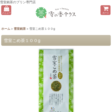
雪室銘茶のプリン専門店
メニュー
カート
ホーム
>
雪室銘茶
>
雪室こめ茶１００g
雪室こめ茶１００g