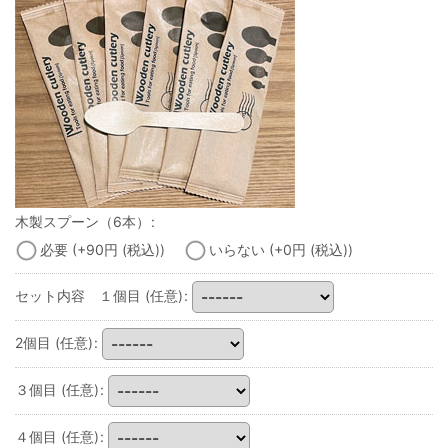
木製スプーン（6本）
:
必要
(+90
円
(税込)
)
いらない
(+0
円
(税込)
)
セット内容 １個目
(任意)
:
2個目
(任意)
:
３個目
(任意)
:
４個目
(任意)
: