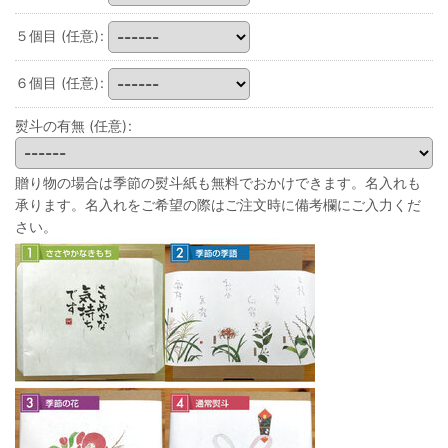
５個目
(任意)
:
６個目
(任意)
:
熨斗の有無
(任意)
:
贈り物の場合は季節の熨斗紙も無料でおかけできます。名入れも
承ります。名入れをご希望の際はご注文時に備考欄にご入力くだ
さい。