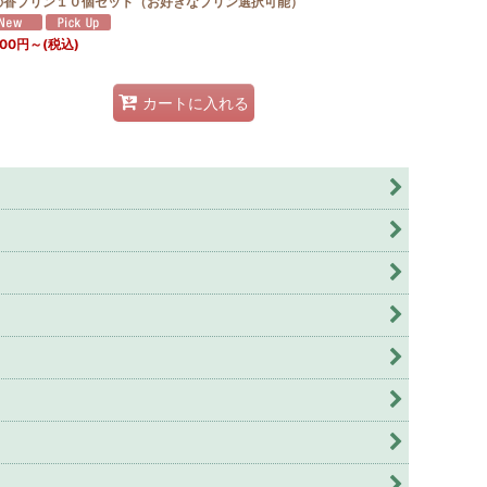
の香プリン１０個セット（お好きなプリン選択可能）
000
円
～
(税込)
カートに入れる