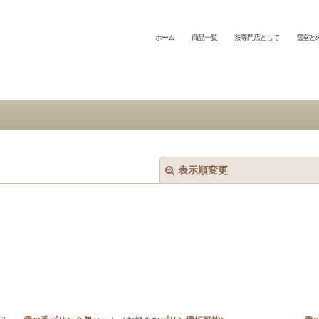
ホーム
商品一覧
茶専門店として
雪室と
表示順変更
絞り込む