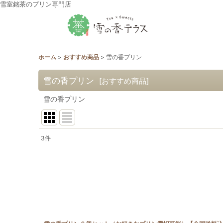
雪室銘茶のプリン専門店
ホーム
>
おすすめ商品
>
雪の香プリン
雪の香プリン
[
おすすめ商品
]
雪の香プリン
3
件
表示数
:
並び順
: