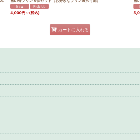
み
雪の香プリン８個セット（お好きなプリン選択可能）
雪
4,000
円
～
(税込)
5,
カートに入れる