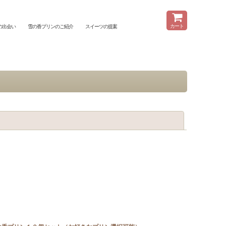
メニュー
カート
の出会い
雪の香プリンのご紹介
スイーツの提案
閉じる