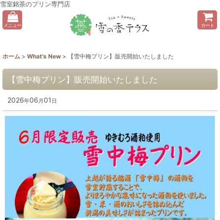
雪室銘茶のプリン専門店
メニュー
カート
ホーム
>
What's New
>
【雪中梅プリン】販売開始いたしました
【雪中梅プリン】販売開始いたしました
2026
06
01
年
月
日