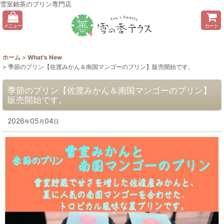
雪室銘茶のプリン専門店
メニュー
カート
ホーム
>
What's New
>
季節のプリン【佐渡みかん＆南国マンゴーのプリン】販売開始です。
季節のプリン【佐渡みかん＆南国マンゴーのプリン】
販売開始です。
2026
05
04
年
月
日