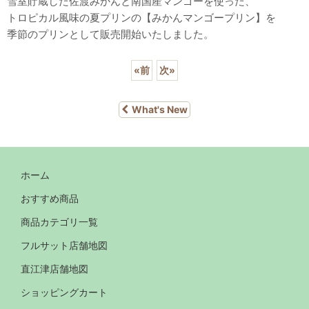
雪室貯蔵した佐渡みかんと南国産マンゴーを使った、
トロピカル風味の夏プリンの【みかんマンゴープリン】を
季節のプリンとして販売開始いたしました。
«
前
次
»
What's New
ホーム
おすすめ商品
商品カテゴリ一覧
フルサット店舗地図
直江津店舗地図
ショッピングカート