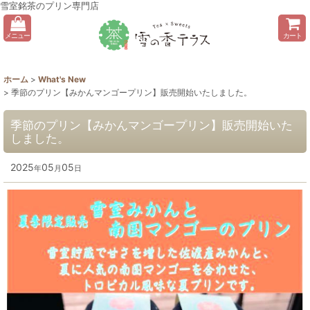
雪室銘茶のプリン専門店
メニュー
カート
ホーム
>
What's New
>
季節のプリン【みかんマンゴープリン】販売開始いたしました。
季節のプリン【みかんマンゴープリン】販売開始いた
しました。
2025
05
05
年
月
日