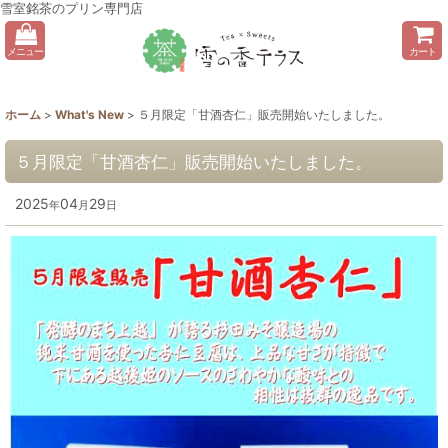
雪室銘茶のプリン専門店
メニュー
カート
ホーム
>
What's New
>
５月限定「甘酒杏仁」販売開始いたしました。
５月限定「甘酒杏仁」販売開始いたしました。
2025
04
29
年
月
日