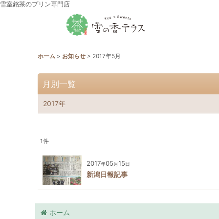
雪室銘茶のプリン専門店
ホーム
>
お知らせ
>
2017年5月
月別一覧
2017年
1
件
2017
05
15
年
月
日
新潟日報記事
ホーム