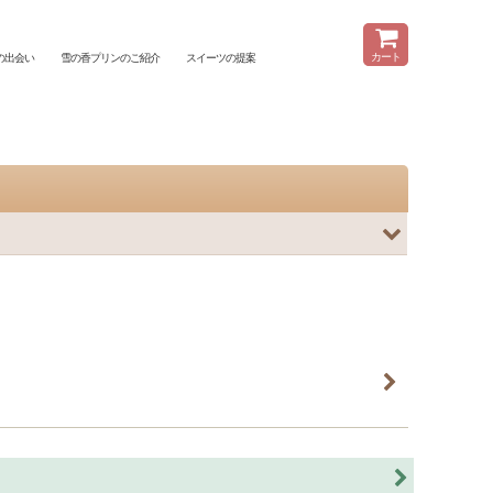
メニュー
カート
の出会い
雪の香プリンのご紹介
スイーツの提案