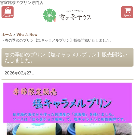
雪室銘茶のプリン専門店
メニュー
カート
ホーム
>
What's New
>
春の季節のプリン【塩キャラメルプリン】販売開始いたしました。
春の季節のプリン【塩キャラメルプリン】販売開始い
たしました。
2026
02
27
年
月
日