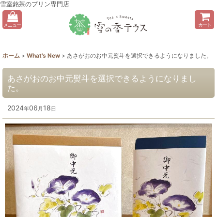
雪室銘茶のプリン専門店
メニュー
カート
ホーム
>
What's New
>
あさがおのお中元熨斗を選択できるようになりました。
あさがおのお中元熨斗を選択できるようになりまし
た。
2024
06
18
年
月
日