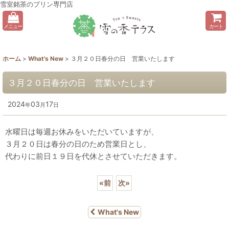
雪室銘茶のプリン専門店
メニュー
カート
ホーム
>
What's New
>
３月２０日春分の日 営業いたします
３月２０日春分の日 営業いたします
2024
03
17
年
月
日
水曜日は毎週お休みをいただいていますが、
３月２０日は春分の日のため営業日とし、
代わりに前日１９日を代休とさせていただきます。
«
前
次
»
What's New