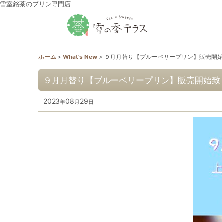
雪室銘茶のプリン専門店
ホーム
>
What's New
>
９月月替り【ブルーベリープリン】販売開
９月月替り【ブルーベリープリン】販売開始致
2023
08
29
年
月
日