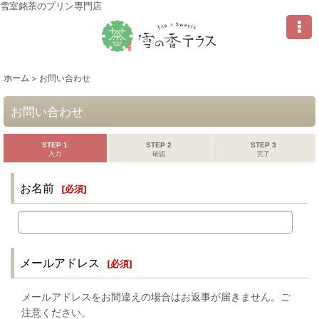
雪室銘茶のプリン専門店
ホーム
>
お問い合わせ
お問い合わせ
STEP 1
STEP 2
STEP 3
入力
確認
完了
お名前
[
必須
]
メールアドレス
[
必須
]
メールアドレスをお間違えの場合はお返事が届きません。ご
注意ください。